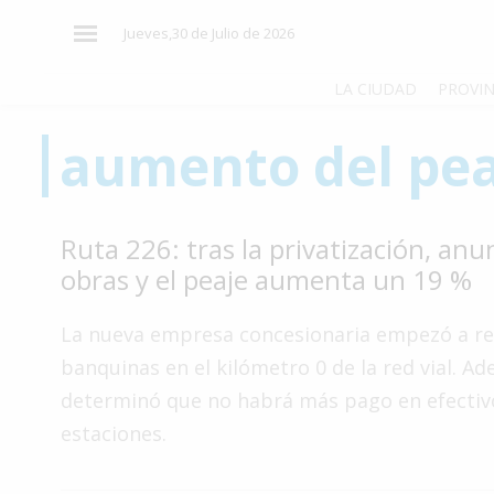
×
Jueves,30 de Julio de 2026
LA CIUDAD
PROVIN
aumento del pea
El
País
El
Ruta 226: tras la privatización, anu
Mundo
obras y el peaje aumenta un 19 %
La
Zona
La nueva empresa concesionaria empezó a r
Cultura
banquinas en el kilómetro 0 de la red vial. A
determinó que no habrá más pago en efectivo
Tecnología
estaciones.
Gastronomía
Salud