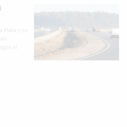
l
 Plata y en
rán
según el