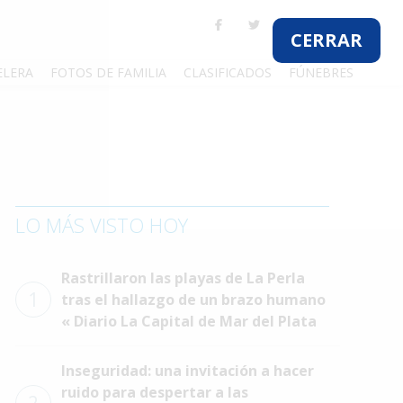
CERRAR
ELERA
FOTOS DE FAMILIA
CLASIFICADOS
FÚNEBRES
LO MÁS VISTO HOY
Rastrillaron las playas de La Perla
1
tras el hallazgo de un brazo humano
« Diario La Capital de Mar del Plata
Inseguridad: una invitación a hacer
ruido para despertar a las