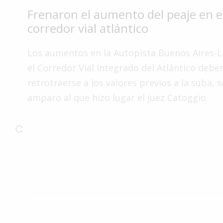
Frenaron el aumento del peaje en e
Interés
General
corredor vial atlántico
La
Los aumentos en la Autopista Buenos Aires-La
Ciudad
el Corredor Vial Integrado del Atlántico debe
Deportes
retrotraerse a los valores previos a la suba, 
Arte
amparo al que hizo lugar el juez Catoggio.
y
Espectáculos
Policiales
Cartelera
Fotos
de
Familia
Clasificados