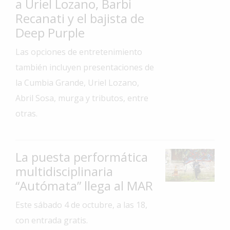
a Uriel Lozano, Barbi
Interés
Recanati y el bajista de
General
Deep Purple
La
Las opciones de entretenimiento
Ciudad
también incluyen presentaciones de
Deportes
la Cumbia Grande, Uriel Lozano,
Arte
Abril Sosa, murga y tributos, entre
y
otras.
Espectáculos
Policiales
La puesta performática
Cartelera
multidisciplinaria
Fotos
“Autómata” llega al MAR
de
Familia
Este sábado 4 de octubre, a las 18,
Clasificados
con entrada gratis.