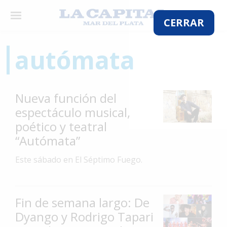
×
CERRAR
autómata
El
País
Nueva función del
El
espectáculo musical,
Mundo
poético y teatral
La
“Autómata”
Zona
Este sábado en El Séptimo Fuego.
Cultura
Tecnología
Fin de semana largo: De
Gastronomía
Dyango y Rodrigo Tapari
Salud