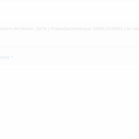
ey | Número de Edición : 26276 | Propiedad Intelectual : DNDA 22190412 | Av
•
iones