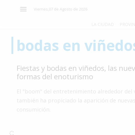
×
Viernes,07 de Agosto de 2026
LA CIUDAD
PROVIN
bodas en viñedo
El
País
El
Fiestas y bodas en viñedos, las nue
Mundo
formas del enoturismo
La
Zona
El "boom" del entretenimiento alrededor del 
Cultura
también ha propiciado la aparición de nueva
consumición.
Tecnología
Gastronomía
Salud