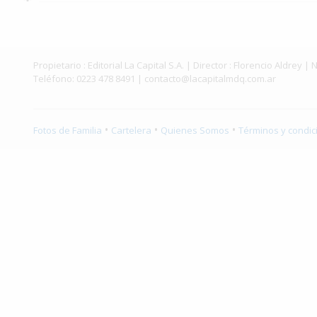
Interés
General
La
Propietario : Editorial La Capital S.A. | Director : Florencio Aldr
Ciudad
Teléfono: 0223 478 8491 |
contacto@lacapitalmdq.com.ar
Deportes
•
•
•
Arte
Fotos de Familia
Cartelera
Quienes Somos
Términos y condic
y
Espectáculos
Policiales
Cartelera
Fotos
de
Familia
Clasificados