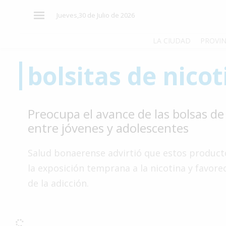
×
Jueves,30 de Julio de 2026
LA CIUDAD
PROVIN
bolsitas de nicot
El
País
El
Preocupa el avance de las bolsas de
Mundo
entre jóvenes y adolescentes
La
Zona
Salud bonaerense advirtió que estos producto
Cultura
la exposición temprana a la nicotina y favorec
de la adicción.
Tecnología
Gastronomía
Salud