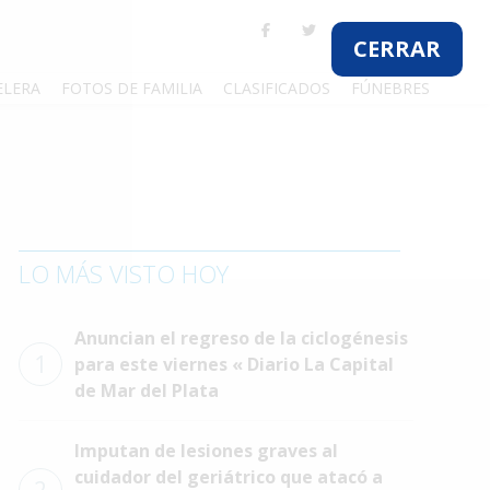
CERRAR
ELERA
FOTOS DE FAMILIA
CLASIFICADOS
FÚNEBRES
LO MÁS VISTO HOY
Anuncian el regreso de la ciclogénesis
1
para este viernes « Diario La Capital
de Mar del Plata
Imputan de lesiones graves al
cuidador del geriátrico que atacó a