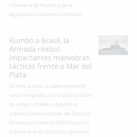
Infantería de Marina y de la
Interés
Agrupación Comandos Anfibios.
General
La
Ciudad
Rumbo a Brasil, la
Deportes
Armada realizó
impactantes maniobras
Arte
y
tácticas frente a Mar del
Espectáculos
Plata
Policiales
Se llevó a cabo un adiestramiento
Cartelera
naval integrado, con la participación
de varias unidades, durante el
Fotos
de
tránsito para participar del Ejercicio
Familia
Binacional Fraterno XXXVIII junto a
Clasificados
la Marina de Brasil. Hubo ejercicios