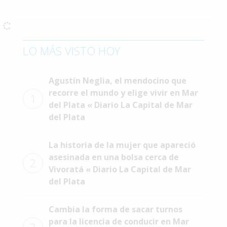
Interés
General
La
LO MÁS VISTO HOY
Ciudad
Deportes
Agustín Neglia, el mendocino que
recorre el mundo y elige vivir en Mar
Arte
1
y
del Plata « Diario La Capital de Mar
Espectáculos
del Plata
Policiales
La historia de la mujer que apareció
Cartelera
asesinada en una bolsa cerca de
2
Vivoratá « Diario La Capital de Mar
Fotos
del Plata
de
Familia
Cambia la forma de sacar turnos
Clasificados
para la licencia de conducir en Mar