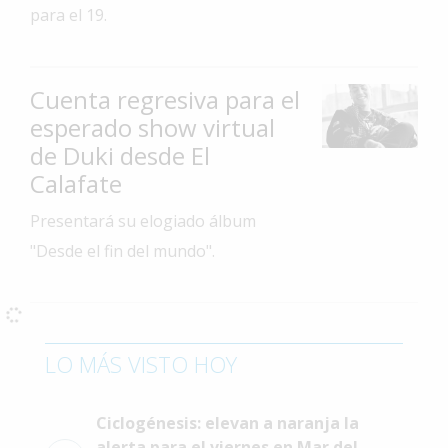
para el 19.
Interés
General
La
Cuenta regresiva para el
Ciudad
esperado show virtual
Deportes
de Duki desde El
Calafate
Arte
y
Presentará su elogiado álbum
Espectáculos
"Desde el fin del mundo".
Policiales
Cartelera
Fotos
LO MÁS VISTO HOY
de
Familia
Clasificados
Ciclogénesis: elevan a naranja la
alerta para el viernes en Mar del