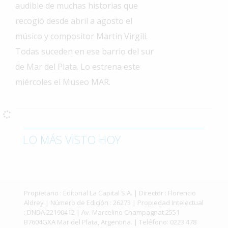
audible de muchas historias que
Interés
recogió desde abril a agosto el
General
músico y compositor Martín Virgili.
La
Todas suceden en ese barrio del sur
Ciudad
de Mar del Plata. Lo estrena este
Deportes
miércoles el Museo MAR.
Arte
y
Espectáculos
Policiales
LO MÁS VISTO HOY
Cartelera
Fotos
de
Propietario : Editorial La Capital S.A. | Director : Florencio
Familia
Aldrey | Número de Edición : 26273 | Propiedad Intelectual
: DNDA 22190412 | Av. Marcelino Champagnat 2551
Clasificados
B7604GXA Mar del Plata, Argentina. | Teléfono: 0223 478