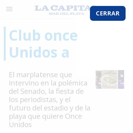
×
CERRAR
Club once
El
Unidos a
País
El
Mundo
El marplatense que
La
intervino en la polémica
Zona
del Senado, la fiesta de
Cultura
los periodistas, y el
futuro del estadio y de la
Tecnología
playa que quiere Once
Gastronomía
Unidos
Salud