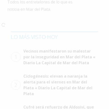
Todos los entretelones de lo que es
Interés
noticia en Mar del Plata.
General
La
Ciudad
Deportes
LO MÁS VISTO HOY
Arte
y
Vecinos manifestaron su malestar
Espectáculos
1
por la inseguridad en Mar del Plata «
Diario La Capital de Mar del Plata
Policiales
Cartelera
Ciclogénesis: elevan a naranja la
alerta para el viernes en Mar del
Fotos
2
Plata « Diario La Capital de Mar del
de
Familia
Plata
Clasificados
Cufré será refuerzo de Aldosivi, que