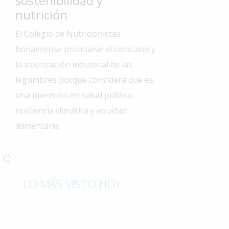
sostenibilidad y
nutrición
Interés
General
El Colegio de Nutricionistas
La
bonaerense promueve el consumo y
Ciudad
la valorización industrial de las
Deportes
legumbres porque considera que es
Arte
una inversión en salud pública,
y
resiliencia climática y equidad
Espectáculos
alimentaria.
Policiales
Cartelera
Fotos
LO MÁS VISTO HOY
de
Familia
Clasificados