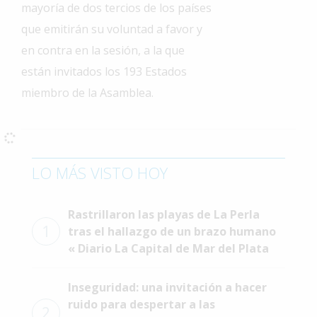
mayoría de dos tercios de los países
Interés
que emitirán su voluntad a favor y
General
en contra en la sesión, a la que
La
están invitados los 193 Estados
Ciudad
miembro de la Asamblea.
Deportes
Arte
y
Espectáculos
LO MÁS VISTO HOY
Policiales
Cartelera
Rastrillaron las playas de La Perla
1
tras el hallazgo de un brazo humano
Fotos
« Diario La Capital de Mar del Plata
de
Familia
Inseguridad: una invitación a hacer
Clasificados
ruido para despertar a las
2