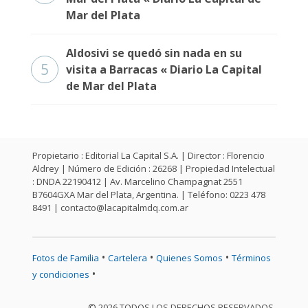
Mar del Plata
Aldosivi se quedó sin nada en su
5
visita a Barracas « Diario La Capital
de Mar del Plata
Propietario : Editorial La Capital S.A. | Director : Florencio
Aldrey | Número de Edición : 26268 | Propiedad Intelectual
: DNDA 22190412 | Av. Marcelino Champagnat 2551
B7604GXA Mar del Plata, Argentina. | Teléfono: 0223 478
8491 |
contacto@lacapitalmdq.com.ar
•
•
•
Fotos de Familia
Cartelera
Quienes Somos
Términos
•
y condiciones
© 2026 TODOS LOS DERECHOS RESERVADOS.