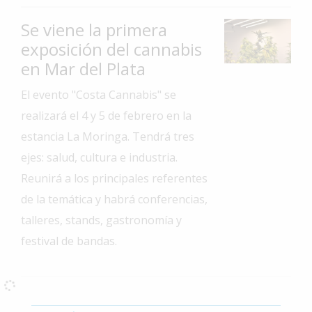
Interés
Se viene la primera
General
exposición del cannabis
La
en Mar del Plata
Ciudad
El evento "Costa Cannabis" se
Deportes
realizará el 4 y 5 de febrero en la
Arte
estancia La Moringa. Tendrá tres
y
ejes: salud, cultura e industria.
Espectáculos
Reunirá a los principales referentes
Policiales
de la temática y habrá conferencias,
Cartelera
talleres, stands, gastronomía y
Fotos
festival de bandas.
de
Familia
Clasificados