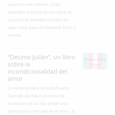
sana con uno mismo. Cómo
Interés
aprender a quererse sin culpa, en
General
una charla reveladora sobre un
La
valor clave para el bienestar físico y
Ciudad
mental.
Deportes
Arte
y
“Decime Julián”, un libro
Espectáculos
sobre la
Policiales
incondicionalidad del
amor
Cartelera
Fotos
La reciente obra de Julia Álvarez
de
Dachdje aborda el proceso de
Familia
transición de su hijo desde una
Clasificados
perspectiva centrada en el amor, la