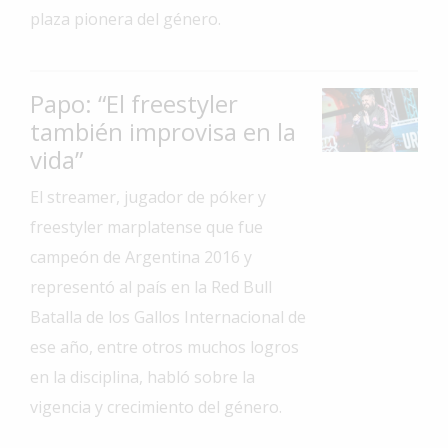
plaza pionera del género.
Interés
General
La
Papo: “El freestyler
Ciudad
también improvisa en la
Deportes
vida”
Arte
El streamer, jugador de póker y
y
freestyler marplatense que fue
Espectáculos
campeón de Argentina 2016 y
Policiales
representó al país en la Red Bull
Cartelera
Batalla de los Gallos Internacional de
Fotos
ese año, entre otros muchos logros
de
en la disciplina, habló sobre la
Familia
vigencia y crecimiento del género.
Clasificados