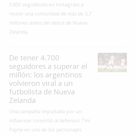
5.000 seguidores en Instagram a
Interés
reunir una comunidad de más de 3,7
General
millones antes del debut de Nueva
La
Zelanda.
Ciudad
Deportes
De tener 4.700
Arte
y
seguidores a superar el
Espectáculos
millón: los argentinos
Policiales
volvieron viral a un
futbolista de Nueva
Cartelera
Zelanda
Fotos
de
Una campaña impulsada por un
Familia
influencer convirtió al defensor Tim
Clasificados
Payne en uno de los personajes