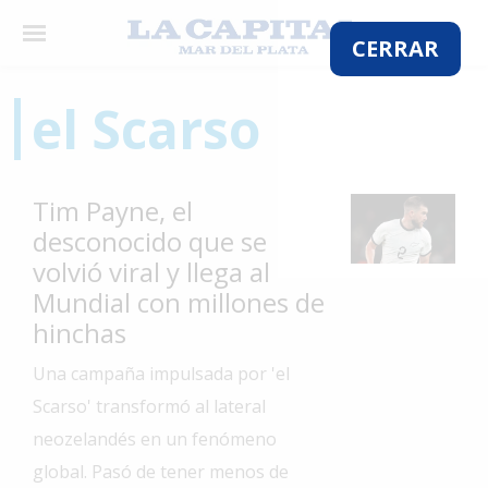
×
CERRAR
el Scarso
El
País
Tim Payne, el
El
desconocido que se
Mundo
volvió viral y llega al
La
Mundial con millones de
Zona
hinchas
Cultura
Una campaña impulsada por 'el
Tecnología
Scarso' transformó al lateral
Gastronomía
neozelandés en un fenómeno
global. Pasó de tener menos de
Salud