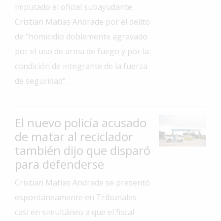
imputado el oficial subayudante
Interés
Cristian Matías Andrade por el delito
General
de "homicidio doblemente agravado
La
por el uso de arma de fuego y por la
Ciudad
condición de integrante de la fuerza
Deportes
de seguridad".
Arte
y
Espectáculos
El nuevo policía acusado
Policiales
de matar al reciclador
también dijo que disparó
Cartelera
para defenderse
Fotos
de
Cristian Matías Andrade se presentó
Familia
espontáneamente en Tribunales
Clasificados
casi en simultáneo a que el fiscal