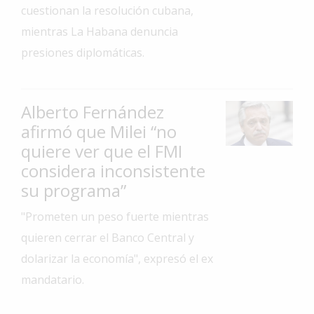
cuestionan la resolución cubana,
Interés
mientras La Habana denuncia
General
presiones diplomáticas.
La
Ciudad
Deportes
Alberto Fernández
afirmó que Milei “no
Arte
y
quiere ver que el FMI
Espectáculos
considera inconsistente
Policiales
su programa”
Cartelera
"Prometen un peso fuerte mientras
quieren cerrar el Banco Central y
Fotos
de
dolarizar la economía", expresó el ex
Familia
mandatario.
Clasificados