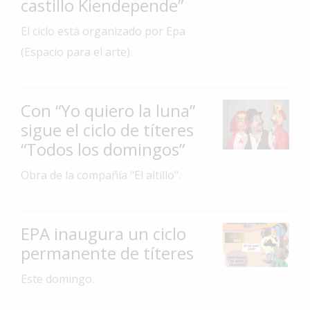
castillo Kiendepende”
Interés
El ciclo está organizado por Epa
General
(Espacio para el arte).
La
Ciudad
Deportes
Con “Yo quiero la luna”
sigue el ciclo de títeres
Arte
y
“Todos los domingos”
Espectáculos
Obra de la compañía "El altillo".
Policiales
Cartelera
EPA inaugura un ciclo
Fotos
permanente de títeres
de
Familia
Este domingo.
Clasificados