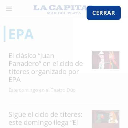
×
CERRAR
EPA
El
País
El clásico “Juan
El
Panadero” en el ciclo de
Mundo
títeres organizado por
La
EPA
Zona
Este domingo en el Teatro Dúo.
Cultura
Tecnología
Sigue el ciclo de títeres:
Gastronomía
este domingo llega “El
Salud