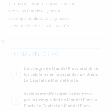
Defensa de los derechos de la mujer,
Interés
contra los femicidios y hasta
General
estrategia publicitaria, algunas de
La
las hipótesis sobre su instalación.
Ciudad
Deportes
Arte
y
LO MÁS VISTO HOY
Espectáculos
Policiales
Un colegio de Mar del Plata prohibirá
1
los celulares en la secundaria « Diario
Cartelera
La Capital de Mar del Plata
Fotos
de
Vecinos manifestaron su malestar
Familia
2
por la inseguridad en Mar del Plata «
Clasificados
Diario La Capital de Mar del Plata