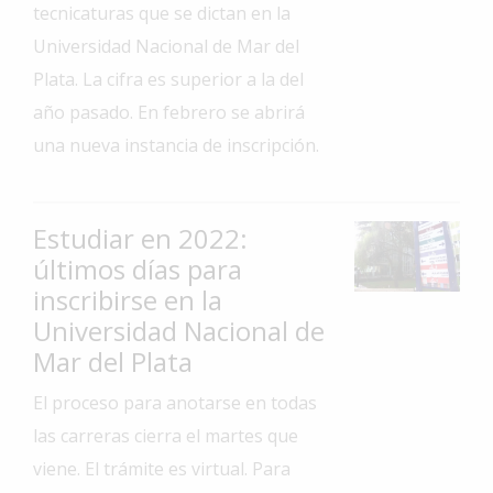
tecnicaturas que se dictan en la
Interés
Universidad Nacional de Mar del
General
Plata. La cifra es superior a la del
La
año pasado. En febrero se abrirá
Ciudad
una nueva instancia de inscripción.
Deportes
Arte
y
Estudiar en 2022:
Espectáculos
últimos días para
Policiales
inscribirse en la
Universidad Nacional de
Cartelera
Mar del Plata
Fotos
de
El proceso para anotarse en todas
Familia
las carreras cierra el martes que
Clasificados
viene. El trámite es virtual. Para