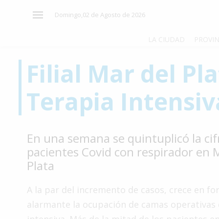
×
Domingo,02 de Agosto de 2026
LA CIUDAD
PROVIN
Filial Mar del Pl
El
País
Terapia Intensiv
El
Mundo
La
En una semana se quintuplicó la cif
Zona
pacientes Covid con respirador en 
Cultura
Plata
Tecnología
A la par del incremento de casos, crece en f
Gastronomía
alarmante la ocupación de camas operativas 
Salud