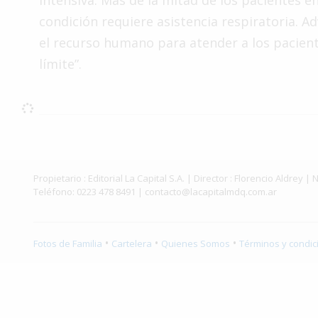
intensiva. Más de la mitad de los pacientes e
Interés
condición requiere asistencia respiratoria. A
General
el recurso humano para atender a los pacient
La
límite”.
Ciudad
Deportes
Arte
y
Espectáculos
Propietario : Editorial La Capital S.A. | Director : Florencio Aldr
Policiales
Teléfono: 0223 478 8491 |
contacto@lacapitalmdq.com.ar
Cartelera
Fotos
•
•
•
Fotos de Familia
Cartelera
Quienes Somos
Términos y condic
de
Familia
Clasificados