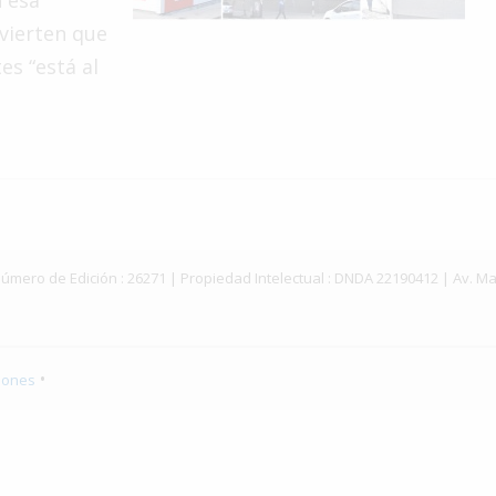
n esa
dvierten que
es “está al
ey | Número de Edición : 26271 | Propiedad Intelectual : DNDA 22190412 | Av
•
iones