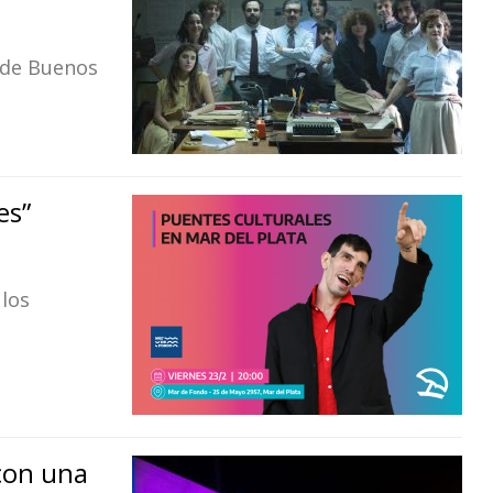
a de Buenos
es”
 los
con una