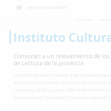
×
Jueves,30 de Julio de 2026
LA CIUDAD
PROVIN
Instituto Cultur
El
País
El
Convocan a un relevamiento de los
Mundo
de Lectura de la provincia
La
Zona
La iniciativa busca relevar y acompañar espa
Cultura
lectura, fortaleciendo el acceso al libro y las 
colectivas de lectura en todo el territorio bo
Tecnología
inscripción es mediante formulario hasta el 
Gastronomía
Salud