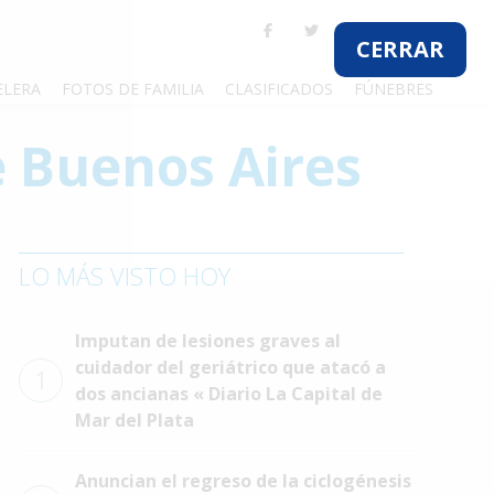
CERRAR
ELERA
FOTOS DE FAMILIA
CLASIFICADOS
FÚNEBRES
de Buenos Aires
LO MÁS VISTO HOY
Imputan de lesiones graves al
cuidador del geriátrico que atacó a
1
dos ancianas « Diario La Capital de
Mar del Plata
Anuncian el regreso de la ciclogénesis