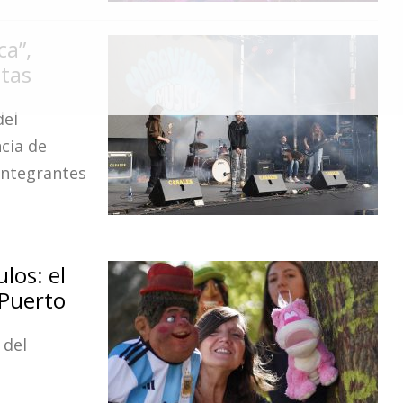
ca”,
stas
del
cia de
integrantes
los: el
 Puerto
 del