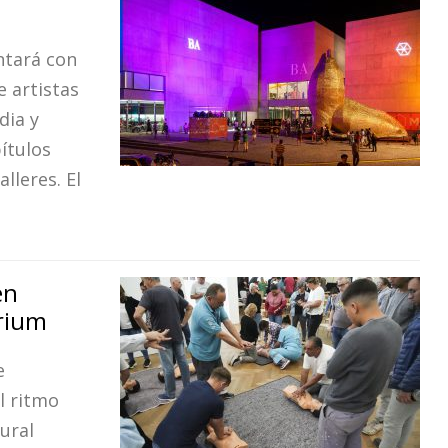
ontará con
 artistas
dia y
ítulos
alleres. El
en
orium
e
l ritmo
ural