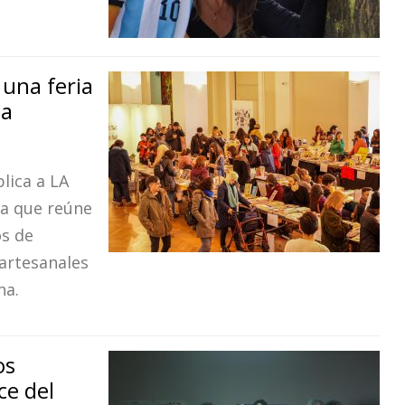
 una feria
da
lica a LA
ia que reúne
os de
 artesanales
na.
os
ce del