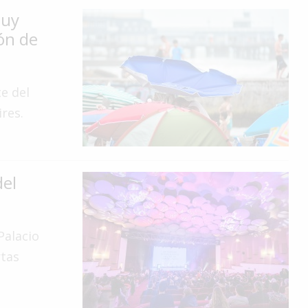
muy
ión de
te del
ires.
del
Palacio
rtas