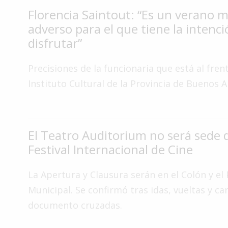
Florencia Saintout: “Es un verano 
Interés
General
adverso para el que tiene la intenc
disfrutar”
La
Ciudad
Precisiones de la funcionaria que está al fren
Deportes
Instituto Cultural de la Provincia de Buenos A
Arte
y
Espectáculos
El Teatro Auditorium no será sede 
Policiales
Festival Internacional de Cine
Cartelera
Fotos
La Apertura y Clausura serán en el Colón y el 
de
Municipal. Se confirmó tras idas, vueltas y ca
Familia
documento cruzadas.
Clasificados