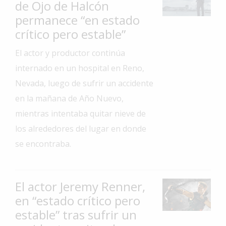
de Ojo de Halcón
Interés
permanece “en estado
General
crítico pero estable”
La
El actor y productor continúa
Ciudad
internado en un hospital en Reno,
Deportes
Nevada, luego de sufrir un accidente
Arte
en la mañana de Año Nuevo,
y
mientras intentaba quitar nieve de
Espectáculos
los alrededores del lugar en donde
Policiales
se encontraba.
Cartelera
Fotos
de
El actor Jeremy Renner,
Familia
en “estado crítico pero
estable” tras sufrir un
Clasificados