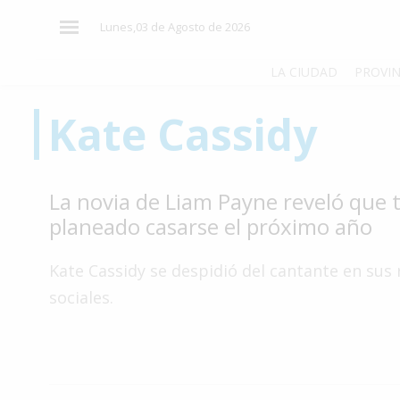
×
Lunes,03 de Agosto de 2026
LA CIUDAD
PROVIN
Kate Cassidy
El
País
El
La novia de Liam Payne reveló que 
Mundo
planeado casarse el próximo año
La
Zona
Kate Cassidy se despidió del cantante en sus
Cultura
sociales.
Tecnología
Gastronomía
Salud