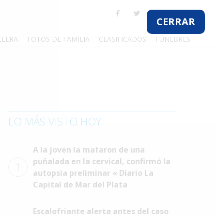
CERRAR
ELERA
FOTOS DE FAMILIA
CLASIFICADOS
FÚNEBRES
LO MÁS VISTO HOY
A la joven la mataron de una
puñalada en la cervical, confirmó la
1
autopsia preliminar « Diario La
Capital de Mar del Plata
Escalofriante alerta antes del caso