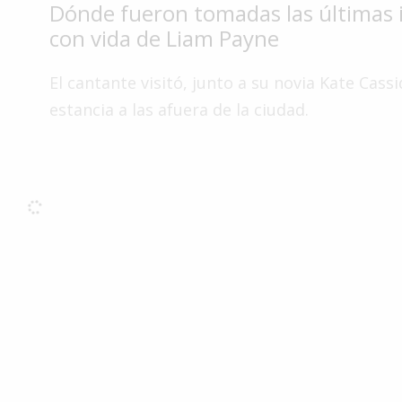
Dónde fueron tomadas las últimas
Interés
con vida de Liam Payne
General
La
El cantante visitó, junto a su novia Kate Cassi
Ciudad
estancia a las afuera de la ciudad.
Deportes
Arte
y
Espectáculos
Policiales
Cartelera
Fotos
de
Familia
Clasificados