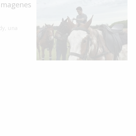
 imagenes
dy, una