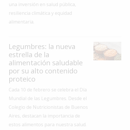
una inversión en salud pública,
Interés
resiliencia climática y equidad
General
alimentaria.
La
Ciudad
Deportes
Legumbres: la nueva
estrella de la
Arte
y
alimentación saludable
Espectáculos
por su alto contenido
Policiales
proteico
Cartelera
Cada 10 de febrero se celebra el Día
Mundial de las Legumbres. Desde el
Fotos
de
Colegio de Nutricionistas de Buenos
Familia
Aires, destacan la importancia de
Clasificados
estos alimentos para nuestra salud.