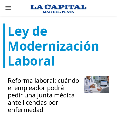
×
Ley de
El
Modernización
País
El
Laboral
Mundo
La
Zona
Reforma laboral: cuándo
Cultura
el empleador podrá
pedir una junta médica
Tecnología
ante licencias por
Gastronomía
enfermedad
Salud