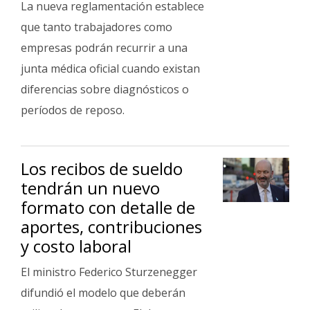
La nueva reglamentación establece
Interés
que tanto trabajadores como
General
empresas podrán recurrir a una
La
junta médica oficial cuando existan
Ciudad
diferencias sobre diagnósticos o
Deportes
períodos de reposo.
Arte
y
Espectáculos
Los recibos de sueldo
Policiales
tendrán un nuevo
formato con detalle de
Cartelera
aportes, contribuciones
Fotos
y costo laboral
de
Familia
El ministro Federico Sturzenegger
Clasificados
difundió el modelo que deberán