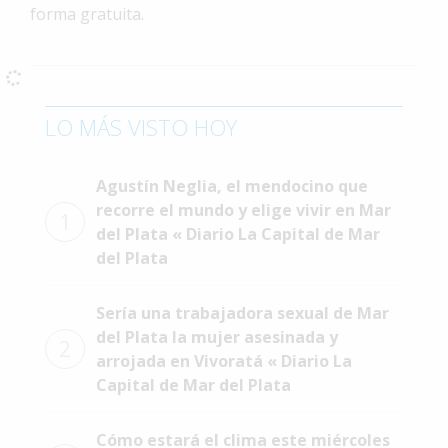
forma gratuita.
Interés
General
La
Ciudad
LO MÁS VISTO HOY
Deportes
Arte
Agustín Neglia, el mendocino que
y
recorre el mundo y elige vivir en Mar
1
Espectáculos
del Plata « Diario La Capital de Mar
del Plata
Policiales
Cartelera
Sería una trabajadora sexual de Mar
del Plata la mujer asesinada y
Fotos
2
arrojada en Vivoratá « Diario La
de
Familia
Capital de Mar del Plata
Clasificados
Cómo estará el clima este miércoles