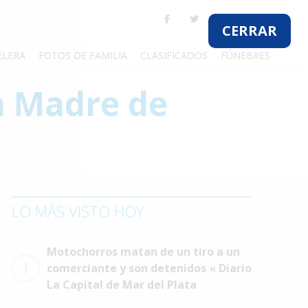
CERRAR
ELERA
FOTOS DE FAMILIA
CLASIFICADOS
FÚNEBRES
a Madre de
LO MÁS VISTO HOY
Motochorros matan de un tiro a un
1
comerciante y son detenidos « Diario
La Capital de Mar del Plata