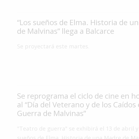
Interés
General
“Los sueños de Elma. Historia de u
La
de Malvinas” llega a Balcarce
Ciudad
Deportes
Se proyectará este martes.
Arte
y
Espectáculos
Policiales
Cartelera
Se reprograma el ciclo de cine en 
al “Día del Veterano y de los Caídos 
Fotos
Guerra de Malvinas”
de
Familia
"Teatro de guerra" se exhibirá el 13 de abril y
Clasificados
sueños de Elma. Historia de una Madre de Mal