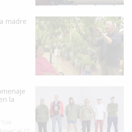
na madre
homenaje
en la
 “Los
vinas” el 27