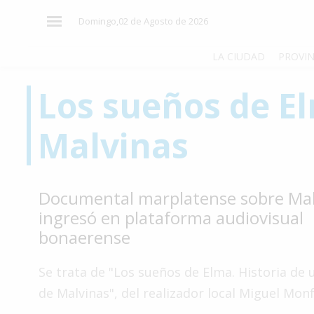
×
Domingo,02 de Agosto de 2026
LA CIUDAD
PROVIN
Los sueños de E
El
País
Malvinas
El
Mundo
La
Documental marplatense sobre Mal
Zona
ingresó en plataforma audiovisual
Cultura
bonaerense
Tecnología
Se trata de "Los sueños de Elma. Historia de
Gastronomía
de Malvinas", del realizador local Miguel Monf
Salud