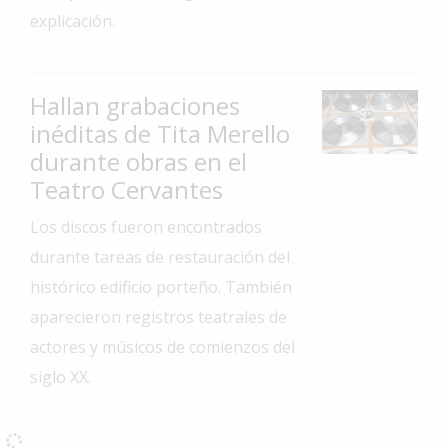
explicación.
Interés
General
La
Hallan grabaciones
Ciudad
inéditas de Tita Merello
Deportes
durante obras en el
Teatro Cervantes
Arte
y
Los discos fueron encontrados
Espectáculos
durante tareas de restauración del
Policiales
histórico edificio porteño. También
Cartelera
aparecieron registros teatrales de
Fotos
actores y músicos de comienzos del
de
siglo XX.
Familia
Clasificados