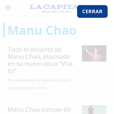
×
CERRAR
Manu Chao
El
País
Todo el encanto de
El
Manu Chao, plasmado
Mundo
en su nuevo disco “Viva
La
tú”
Zona
Próximamente el material tendrá
Cultura
una edición en vinilo.
Tecnología
Gastronomía
Manu Chao cumple 60
Salud