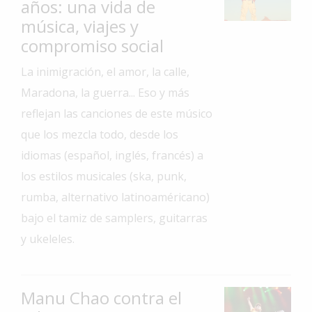
años: una vida de
Interés
música, viajes y
General
compromiso social
La
La inimigración, el amor, la calle,
Ciudad
Maradona, la guerra... Eso y más
Deportes
reflejan las canciones de este músico
Arte
que los mezcla todo, desde los
y
idiomas (español, inglés, francés) a
Espectáculos
los estilos musicales (ska, punk,
Policiales
rumba, alternativo latinoaméricano)
Cartelera
bajo el tamiz de samplers, guitarras
Fotos
y ukeleles.
de
Familia
Clasificados
Manu Chao contra el