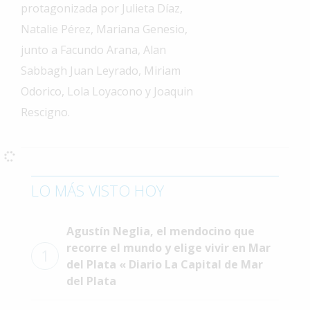
protagonizada por Julieta Díaz,
Interés
Natalie Pérez, Mariana Genesio,
General
junto a Facundo Arana, Alan
La
Sabbagh Juan Leyrado, Miriam
Ciudad
Odorico, Lola Loyacono y Joaquin
Deportes
Rescigno.
Arte
y
Espectáculos
Policiales
LO MÁS VISTO HOY
Cartelera
Agustín Neglia, el mendocino que
Fotos
recorre el mundo y elige vivir en Mar
de
1
del Plata « Diario La Capital de Mar
Familia
del Plata
Clasificados