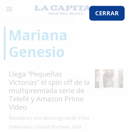
×
CERRAR
Mariana
El
Genesio
País
El
Mundo
Llega “Pequeñas
La
Victorias” el spin off de la
Zona
multipremiada serie de
Cultura
Telefé y Amazon Prime
Video
Tecnología
Basada en una idea original de Erika
Gastronomía
Halvorsen y Daniel Burman, está
Salud