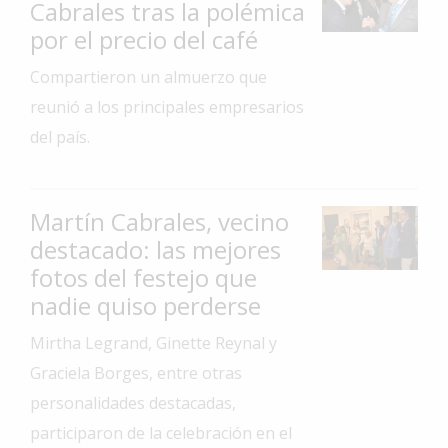
Cabrales tras la polémica
Interés
por el precio del café
General
Compartieron un almuerzo que
La
reunió a los principales empresarios
Ciudad
del país.
Deportes
Arte
y
Martín Cabrales, vecino
Espectáculos
destacado: las mejores
Policiales
fotos del festejo que
nadie quiso perderse
Cartelera
Fotos
Mirtha Legrand, Ginette Reynal y
de
Graciela Borges, entre otras
Familia
personalidades destacadas,
Clasificados
participaron de la celebración en el