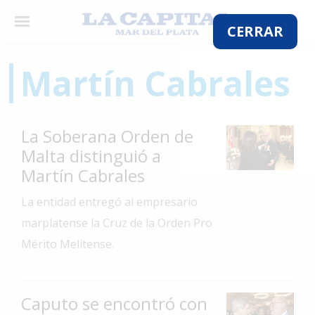
×
CERRAR
Martín Cabrales
El
País
La Soberana Orden de
El
Malta distinguió a
Mundo
Martín Cabrales
La
La entidad entregó al empresario
Zona
marplatense la Cruz de la Orden Pro
Cultura
Mérito Melitense.
Tecnología
Gastronomía
Caputo se encontró con
Salud