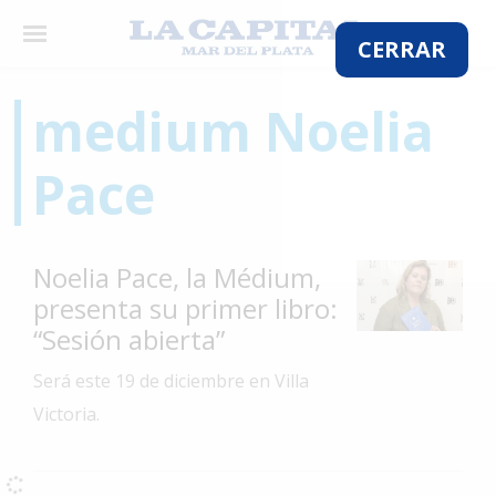
×
CERRAR
medium Noelia
El
Pace
País
El
Mundo
Noelia Pace, la Médium,
La
presenta su primer libro:
Zona
“Sesión abierta”
Cultura
Será este 19 de diciembre en Villa
Tecnología
Victoria.
Gastronomía
Salud