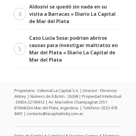
Fúnebres
Aldosivi se quedó sin nada en su
4
visita a Barracas « Diario La Capital
de Mar del Plata
Caso Lucía Sosa: podrían abrirse
causas para investigar maltratos en
5
Mar del Plata « Diario La Capital de
Mar del Plata
Propietario : Editorial La Capital S.A. | Director : Florencio
Aldrey | Número de Edición : 26268 | Propiedad Intelectual
: DNDA 22190412 | Av. Marcelino Champagnat 2551
B7604GXA Mar del Plata, Argentina. | Teléfono: 0223 478
8491 |
contacto@lacapitalmdq.com.ar
•
•
•
Fotos de Familia
Cartelera
Quienes Somos
Términos