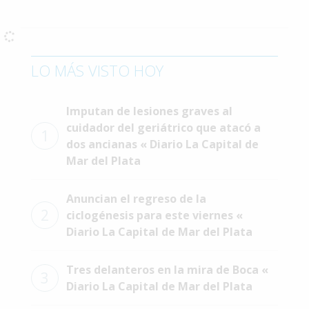
Interés
General
La
LO MÁS VISTO HOY
Ciudad
Deportes
Imputan de lesiones graves al
Arte
cuidador del geriátrico que atacó a
1
y
dos ancianas « Diario La Capital de
Espectáculos
Mar del Plata
Policiales
Anuncian el regreso de la
Cartelera
2
ciclogénesis para este viernes «
Diario La Capital de Mar del Plata
Fotos
de
Familia
Tres delanteros en la mira de Boca «
3
Diario La Capital de Mar del Plata
Clasificados