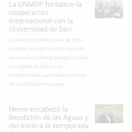
La UNMDP fortalece la
Interés
cooperación
General
internacional con la
La
Universidad de Bari
Ciudad
La vicerrectora de la casa de altos
Deportes
estudios, Marina Sánchez Herrero,
Arte
se reunió con Piergiuseppe Otranto,
y
encargado de relaciones
Espectáculos
institucionales para América Latina
Policiales
de la institución europea.
Cartelera
Fotos
de
Neme encabezó la
Familia
Bendición de las Aguas y
dio inicio a la temporada
Clasificados