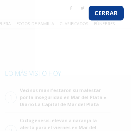
CERRAR
ELERA
FOTOS DE FAMILIA
CLASIFICADOS
FÚNEBRES
LO MÁS VISTO HOY
Vecinos manifestaron su malestar
1
por la inseguridad en Mar del Plata «
Diario La Capital de Mar del Plata
Ciclogénesis: elevan a naranja la
alerta para el viernes en Mar del