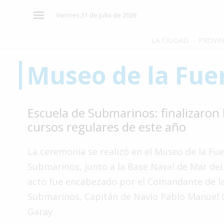
×
Viernes,31 de Julio de 2026
LA CIUDAD
PROVIN
Museo de la Fue
El
País
El
Escuela de Submarinos: finalizaron 
Mundo
cursos regulares de este año
La
Zona
La ceremonia se realizó en el Museo de la Fu
Cultura
Submarinos, junto a la Base Naval de Mar del 
acto fue encabezado por el Comandante de l
Tecnología
Submarinos, Capitán de Navío Pablo Manuel 
Gastronomía
Garay.
Salud