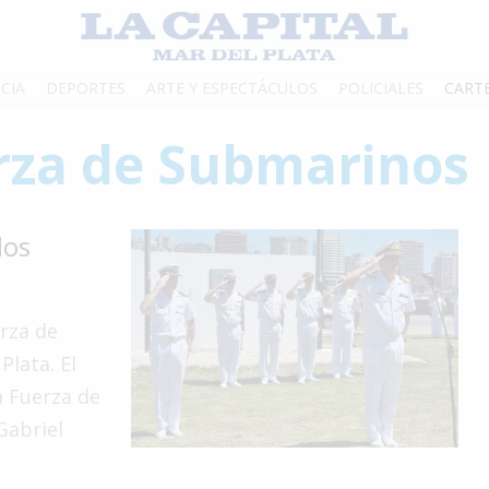
CIA
DEPORTES
ARTE Y ESPECTÁCULOS
POLICIALES
CART
rza de Submarinos
los
erza de
Plata. El
a Fuerza de
Gabriel