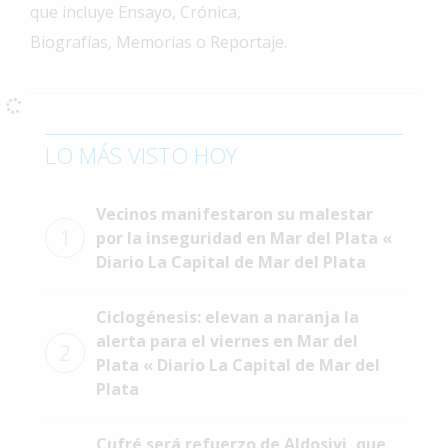
que incluye Ensayo, Crónica,
Interés
Biografías, Memorias o Reportaje.
General
La
Ciudad
Deportes
LO MÁS VISTO HOY
Arte
y
Vecinos manifestaron su malestar
Espectáculos
1
por la inseguridad en Mar del Plata «
Diario La Capital de Mar del Plata
Policiales
Cartelera
Ciclogénesis: elevan a naranja la
Fotos
alerta para el viernes en Mar del
2
de
Plata « Diario La Capital de Mar del
Familia
Plata
Clasificados
Cufré será refuerzo de Aldosivi, que