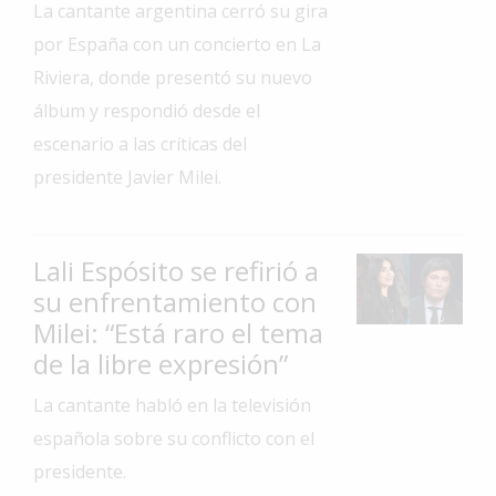
La cantante argentina cerró su gira
Interés
por España con un concierto en La
General
Riviera, donde presentó su nuevo
La
álbum y respondió desde el
Ciudad
escenario a las críticas del
Deportes
presidente Javier Milei.
Arte
y
Espectáculos
Lali Espósito se refirió a
Policiales
su enfrentamiento con
Milei: “Está raro el tema
Cartelera
de la libre expresión”
Fotos
de
La cantante habló en la televisión
Familia
española sobre su conflicto con el
Clasificados
presidente.