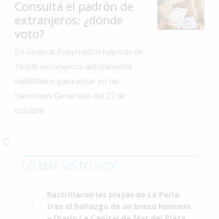
Consultá el padrón de
Interés
extranjeros: ¿dónde
General
voto?
La
En General Pueyrredon hay más de
Ciudad
16.000 extranjeros debidamente
Deportes
habilitados para votar en las
Arte
Elecciones Generales del 27 de
y
octubre.
Espectáculos
Policiales
Cartelera
LO MÁS VISTO HOY
Fotos
de
Familia
Rastrillaron las playas de La Perla
1
Clasificados
tras el hallazgo de un brazo humano
« Diario La Capital de Mar del Plata