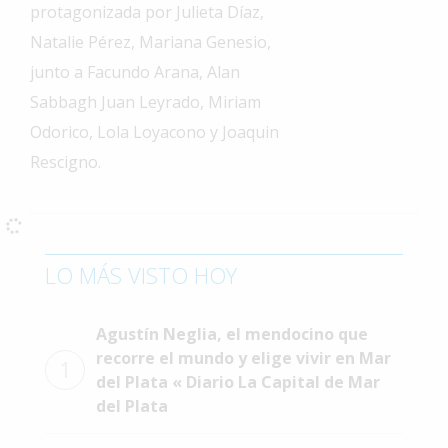
protagonizada por Julieta Díaz,
Interés
Natalie Pérez, Mariana Genesio,
General
junto a Facundo Arana, Alan
La
Sabbagh Juan Leyrado, Miriam
Ciudad
Odorico, Lola Loyacono y Joaquin
Deportes
Rescigno.
Arte
y
Espectáculos
Policiales
LO MÁS VISTO HOY
Cartelera
Agustín Neglia, el mendocino que
Fotos
recorre el mundo y elige vivir en Mar
de
1
del Plata « Diario La Capital de Mar
Familia
del Plata
Clasificados