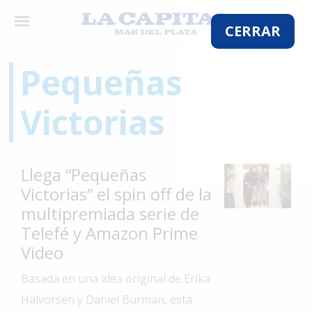
×
CERRAR
Pequeñas
El
Victorias
País
El
Mundo
Llega “Pequeñas
La
Victorias” el spin off de la
Zona
multipremiada serie de
Cultura
Telefé y Amazon Prime
Video
Tecnología
Basada en una idea original de Erika
Gastronomía
Halvorsen y Daniel Burman, está
Salud