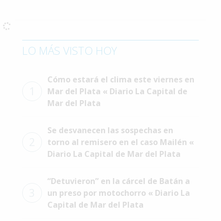
Interés
General
La
LO MÁS VISTO HOY
Ciudad
Deportes
Cómo estará el clima este viernes en
1
Arte
Mar del Plata « Diario La Capital de
y
Mar del Plata
Espectáculos
Se desvanecen las sospechas en
Policiales
2
torno al remisero en el caso Mailén «
Cartelera
Diario La Capital de Mar del Plata
Fotos
de
“Detuvieron” en la cárcel de Batán a
Familia
3
un preso por motochorro « Diario La
Capital de Mar del Plata
Clasificados