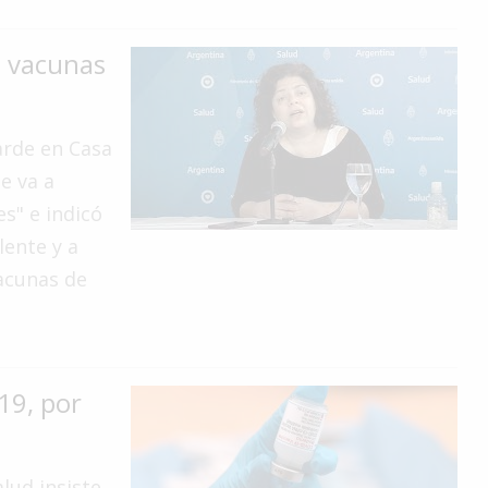
e vacunas
arde en Casa
e va a
s" e indicó
lente y a
vacunas de
19, por
lud insiste