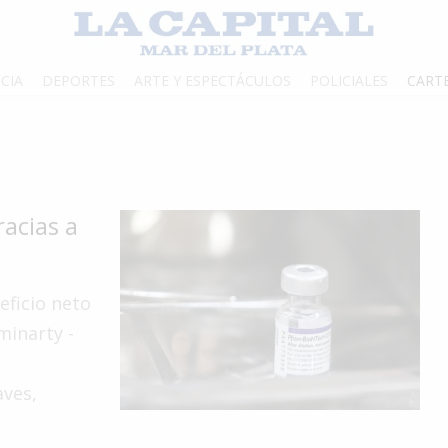
CIA
DEPORTES
ARTE Y ESPECTÁCULOS
POLICIALES
CART
acias a
eficio neto
minarty -
aves,