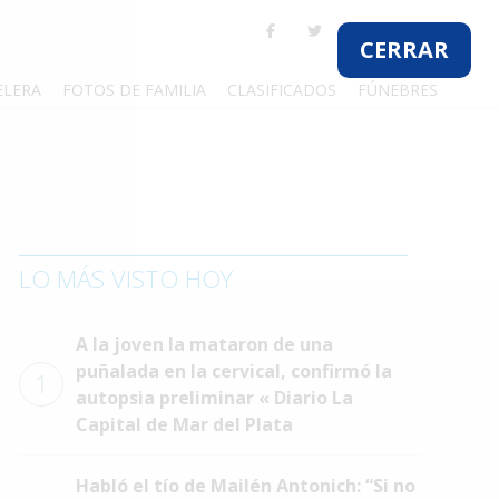
CERRAR
ELERA
FOTOS DE FAMILIA
CLASIFICADOS
FÚNEBRES
LO MÁS VISTO HOY
A la joven la mataron de una
puñalada en la cervical, confirmó la
1
autopsia preliminar « Diario La
Capital de Mar del Plata
Habló el tío de Mailén Antonich: “Si no