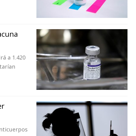
vacuna
irá a 1.420
tarían
er
anticuerpos