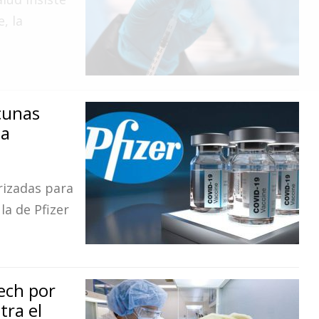
, la
cunas
la
rizadas para
la de Pfizer
ech por
tra el