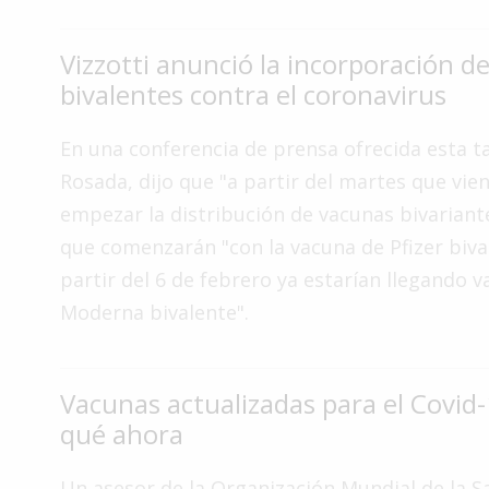
Interés
General
Vizzotti anunció la incorporación d
bivalentes contra el coronavirus
La
Ciudad
En una conferencia de prensa ofrecida esta t
Deportes
Rosada, dijo que "a partir del martes que vien
Arte
empezar la distribución de vacunas bivariante
y
que comenzarán "con la vacuna de Pfizer biva
Espectáculos
partir del 6 de febrero ya estarían llegando 
Policiales
Moderna bivalente".
Cartelera
Fotos
de
Vacunas actualizadas para el Covid-
Familia
qué ahora
Clasificados
Un asesor de la Organización Mundial de la Sa