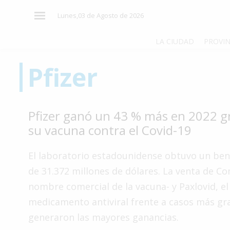
×
Lunes,03 de Agosto de 2026
LA CIUDAD
PROVIN
Pfizer
El
País
El
Pfizer ganó un 43 % más en 2022 gr
Mundo
su vacuna contra el Covid-19
La
Zona
El laboratorio estadounidense obtuvo un ben
Cultura
de 31.372 millones de dólares. La venta de Co
nombre comercial de la vacuna- y Paxlovid, el
Tecnología
medicamento antiviral frente a casos más gr
Gastronomía
generaron las mayores ganancias.
Salud