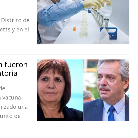
Distrito de
tts y en el
ch fueron
atoria
de
a vacuna
nizado una
punto de