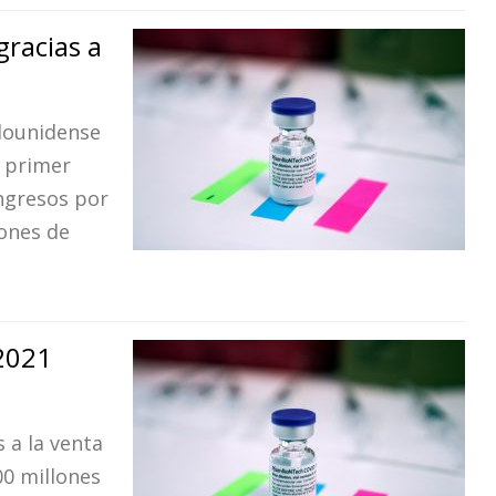
gracias a
adounidense
l primer
ingresos por
lones de
 2021
 a la venta
00 millones