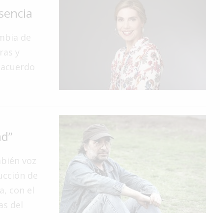
Esencia
ambia de
ras y
 acuerdo
ad”
mbién voz
rucción de
a, con el
as del