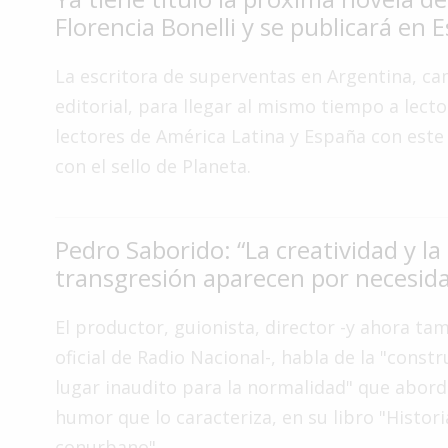
Florencia Bonelli y se publicará en 
Interés
General
La escritora de superventas en Argentina, c
La
editorial, para llegar al mismo tiempo a lecto
Ciudad
lectores de América Latina y España con este
Deportes
con el sello de Planeta.
Arte
y
Espectáculos
Pedro Saborido: “La creatividad y la
Policiales
transgresión aparecen por necesid
Cartelera
El productor, guionista, director -y ahora ta
Fotos
oficial de Radio Nacional-, habla de la "const
de
Familia
lugar inaudito para la normalidad" que abord
humor que lo caracteriza, en su libro "Histori
Clasificados
conurbano".