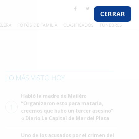
CERRAR
ELERA
FOTOS DE FAMILIA
CLASIFICADOS
FÚNEBRES
LO MÁS VISTO HOY
Habló la madre de Mailén:
“Organizaron esto para matarla,
1
creemos que hubo un tercer asesino”
« Diario La Capital de Mar del Plata
Uno de los acusados por el crimen del