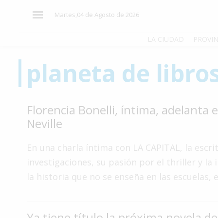
×
Martes,04 de Agosto de 2026
LA CIUDAD
PROVIN
planeta de libro
El
País
El
Florencia Bonelli, íntima, adelanta 
Mundo
Neville
La
Zona
En una charla íntima con LA CAPITAL, la escri
Cultura
investigaciones, su pasión por el thriller y 
la historia que no se enseña en las escuelas, 
Tecnología
Gastronomía
Salud
Ya tiene título la próxima novela de