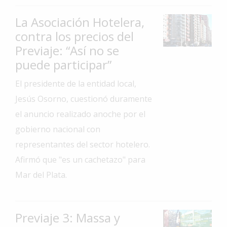
Interés
La Asociación Hotelera,
General
contra los precios del
La
Previaje: “Así no se
Ciudad
puede participar”
Deportes
El presidente de la entidad local,
Arte
Jesús Osorno, cuestionó duramente
y
el anuncio realizado anoche por el
Espectáculos
gobierno nacional con
Policiales
representantes del sector hotelero.
Cartelera
Afirmó que "es un cachetazo" para
Fotos
Mar del Plata.
de
Familia
Clasificados
Previaje 3: Massa y