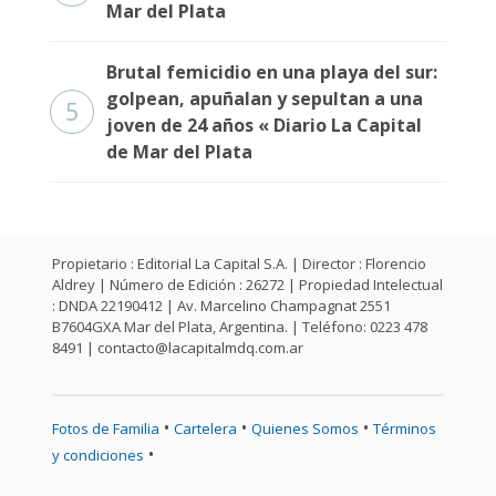
Mar del Plata
Brutal femicidio en una playa del sur:
golpean, apuñalan y sepultan a una
5
joven de 24 años « Diario La Capital
de Mar del Plata
Propietario : Editorial La Capital S.A. | Director : Florencio
Aldrey | Número de Edición : 26272 | Propiedad Intelectual
: DNDA 22190412 | Av. Marcelino Champagnat 2551
B7604GXA Mar del Plata, Argentina. | Teléfono: 0223 478
8491 |
contacto@lacapitalmdq.com.ar
•
•
•
Fotos de Familia
Cartelera
Quienes Somos
Términos
•
y condiciones