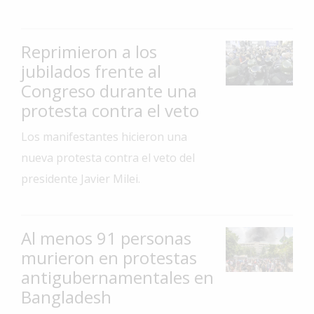
Interés
General
Reprimieron a los
La
jubilados frente al
Ciudad
Congreso durante una
Deportes
protesta contra el veto
Arte
Los manifestantes hicieron una
y
nueva protesta contra el veto del
Espectáculos
presidente Javier Milei.
Policiales
Cartelera
Al menos 91 personas
Fotos
murieron en protestas
de
Familia
antigubernamentales en
Bangladesh
Clasificados