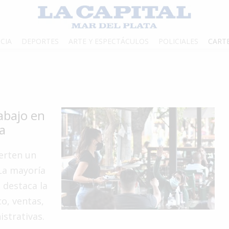
CIA
DEPORTES
ARTE Y ESPECTÁCULOS
POLICIALES
CART
abajo en
a
ierten un
La mayoría
 destaca la
o, ventas,
istrativas.