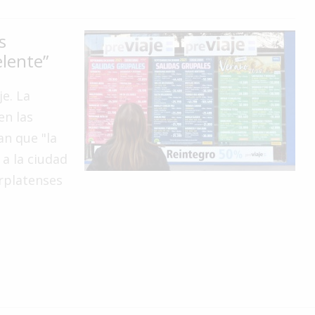
s
lente”
je. La
en las
an que "la
a la ciudad
rplatenses