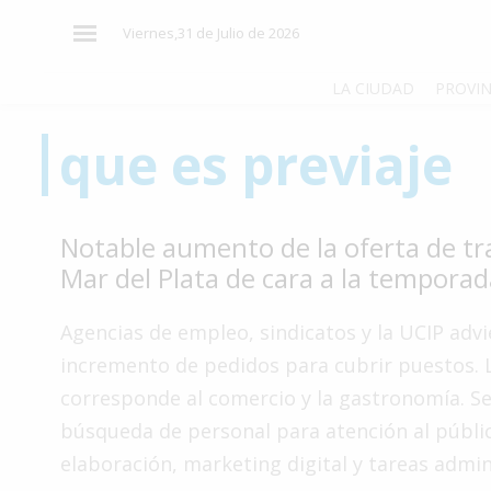
×
Viernes,31 de Julio de 2026
LA CIUDAD
PROVIN
que es previaje
El
País
El
Notable aumento de la oferta de tr
Mundo
Mar del Plata de cara a la temporad
La
Zona
Agencias de empleo, sindicatos y la UCIP adv
Cultura
incremento de pedidos para cubrir puestos. 
corresponde al comercio y la gastronomía. Se
Tecnología
búsqueda de personal para atención al públic
Gastronomía
elaboración, marketing digital y tareas admin
Salud