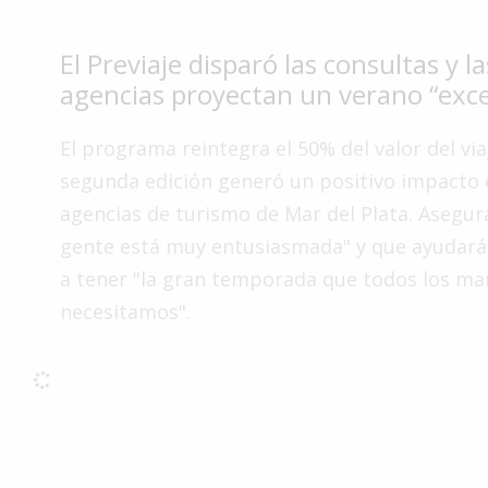
Interés
General
El Previaje disparó las consultas y la
agencias proyectan un verano “exce
La
Ciudad
El programa reintegra el 50% del valor del via
Deportes
segunda edición generó un positivo impacto 
Arte
agencias de turismo de Mar del Plata. Asegur
y
gente está muy entusiasmada" y que ayudará 
Espectáculos
a tener "la gran temporada que todos los ma
Policiales
necesitamos".
Cartelera
Fotos
de
Familia
Clasificados