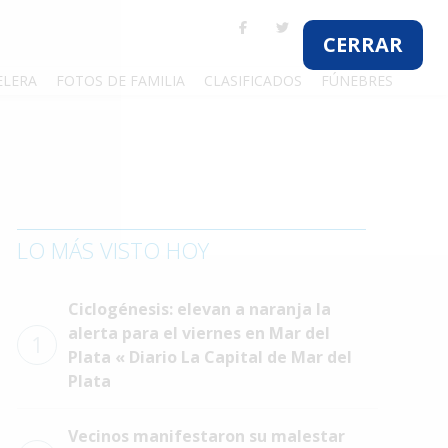
CERRAR
ELERA
FOTOS DE FAMILIA
CLASIFICADOS
FÚNEBRES
LO MÁS VISTO HOY
Ciclogénesis: elevan a naranja la
alerta para el viernes en Mar del
1
Plata « Diario La Capital de Mar del
Plata
Vecinos manifestaron su malestar