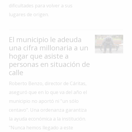
dificultades para volver a sus
Interés
lugares de origen.
General
La
Ciudad
El municipio le adeuda
Deportes
una cifra millonaria a un
hogar que asiste a
Arte
y
personas en situación de
Espectáculos
calle
Policiales
Roberto Benzo, director de Cáritas,
Cartelera
aseguró que en lo que va del año el
Fotos
municipio no aportó ni "un sólo
de
centavo". Una ordenanza garantiza
Familia
la ayuda económica a la institución.
Clasificados
"Nunca hemos llegado a este