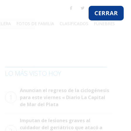
CERRAR
ELERA
FOTOS DE FAMILIA
CLASIFICADOS
FÚNEBRES
LO MÁS VISTO HOY
Anuncian el regreso de la ciclogénesis
1
para este viernes « Diario La Capital
de Mar del Plata
Imputan de lesiones graves al
cuidador del geriátrico que atacó a