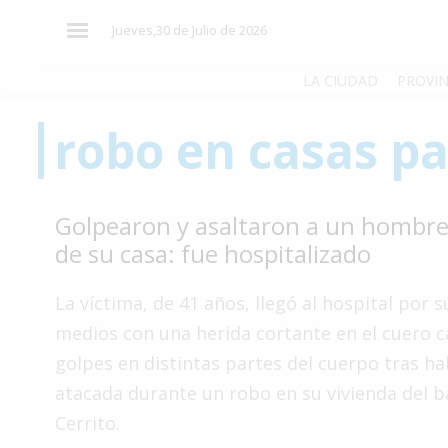
×
Jueves,30 de Julio de 2026
LA CIUDAD
PROVIN
robo en casas pa
El
País
El
Golpearon y asaltaron a un hombre
Mundo
de su casa: fue hospitalizado
La
Zona
La víctima, de 41 años, llegó al hospital por 
Cultura
medios con una herida cortante en el cuero c
golpes en distintas partes del cuerpo tras ha
Tecnología
atacada durante un robo en su vivienda del b
Gastronomía
Cerrito.
Salud