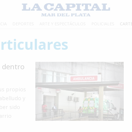
CIA
DEPORTES
ARTE Y ESPECTÁCULOS
POLICIALES
CART
rticulares
 dentro
sus propios
abelludo y
ber sido
arrio