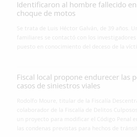
Identificaron al hombre fallecido en
Interés
choque de motos
General
La
Se trata de Luis Héctor Galván, de 39 años. U
Ciudad
familiares se contactó con los investigadores 
Deportes
puesto en conocimiento del deceso de la víct
Arte
y
Espectáculos
Fiscal local propone endurecer las 
Policiales
casos de siniestros viales
Cartelera
Rodolfo Moure, titular de la Fiscalía Descentr
Fotos
colaborador de la Fiscalía de Delitos Culposo
de
Familia
un proyecto para modificar el Código Penal e
las condenas previstas para hechos de tránsi
Clasificados