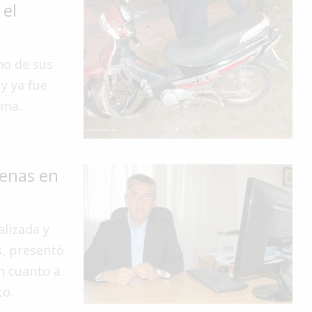
 el
no de sus
y ya fue
ima.
penas en
alizada y
s, presentó
n cuanto a
to.