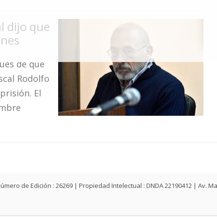
l dijo que
ones
pués de que
iscal Rodolfo
risión. El
embre
ey | Número de Edición : 26269 | Propiedad Intelectual : DNDA 22190412 | Av