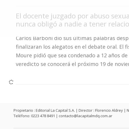
Fúnebres
El docente juzgado por abuso sexua
nunca obligó a nadie a tener relaci
Carlos Barboni dio sus últimas palabras des
finalizaran los alegatos en el debate oral. El f
Moure pidió que sea condenado a 12 años de p
veredicto se conocerá el próximo 19 de novi
Propietario : Editorial La Capital S.A. | Director : Florencio Aldr
Teléfono: 0223 478 8491 |
contacto@lacapitalmdq.com.ar