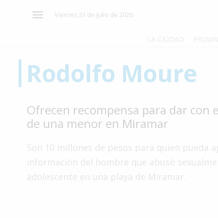
×
Viernes,31 de Julio de 2026
LA CIUDAD
PROVIN
Rodolfo Moure
El
País
El
Ofrecen recompensa para dar con el
Mundo
de una menor en Miramar
La
Zona
Son 10 millones de pesos para quien pueda a
Cultura
información del hombre que abusó sexualme
adolescente en una playa de Miramar.
Tecnología
Gastronomía
Salud