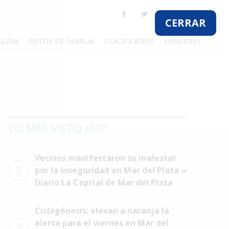
CERRAR
ELERA
FOTOS DE FAMILIA
CLASIFICADOS
FÚNEBRES
LO MÁS VISTO HOY
Vecinos manifestaron su malestar
1
por la inseguridad en Mar del Plata «
Diario La Capital de Mar del Plata
Ciclogénesis: elevan a naranja la
alerta para el viernes en Mar del